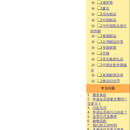
俄罗斯
蒙古
综合邮品
中国邮品
与中国联合发行
的外邮
泰国邮品
台湾邮品欣赏
专题邮票
空册
其乐集邮礼品
中国全套专题磁
卡
各国邮票目录
奥运纪念币
常见问题
1、
服务条款
2、
申请会员需要交费吗？
交多少？
3、
付款方式
4、
申请会员有什么好处？
5、
送货方式及费率
6、
购物流程
7、
我们的工作时间
8、
本廊诚信及售后服务