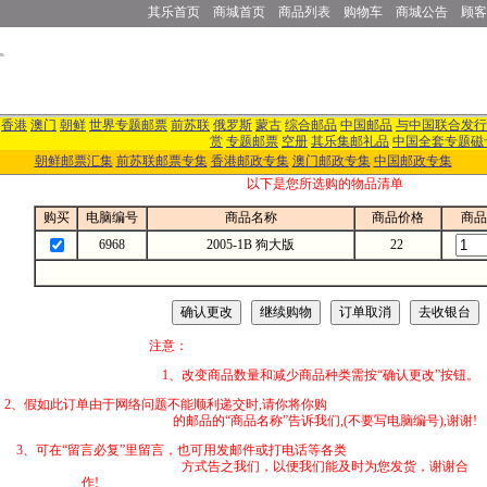
其乐首页
商城首页
商品列表
购物车
商城公告
顾客
香港
澳门
朝鲜
世界专题邮票
前苏联
俄罗斯
蒙古
综合邮品
中国邮品
与中国联合发行
赏
专题邮票
空册
其乐集邮礼品
中国全套专题磁
朝鲜邮票汇集
前苏联邮票专集
香港邮政专集
澳门邮政专集
中国邮政专集
以下是您所选购的物品清单
购买
电脑编号
商品名称
商品价格
商品
6968
2005-1B 狗大版
22
注意：
1、改变商品数量和减少商品种类需按“确认更改”按钮。
2、假如此订单由于网络问题不能顺利递交时,
的邮品的“商品名称”告诉我们,(不要写电脑编号),谢谢!
3、可在“留言必复”里留言，也可用发邮件
方式告之我们，以便我们能及时为您发货，谢谢合
作!