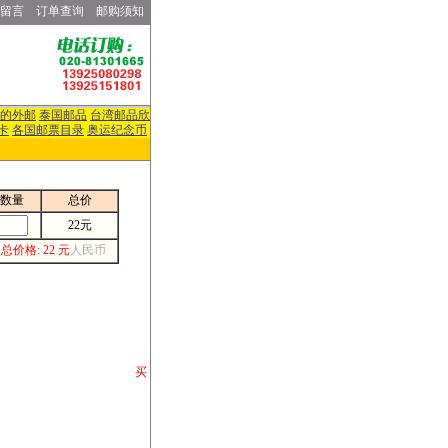
留言
订单查询
邮购须知
的外邮
泰国邮品
台湾邮品欣
卡
各国邮票目录
奥运纪念币
数量
总价
22元
总价格: 22 元
人民币
请你将你购 买
或打电话等各类