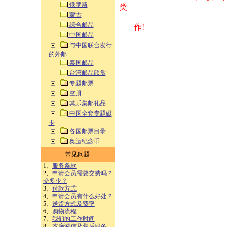
俄罗斯
类 方式告之
蒙古
综合邮品
作!
中国邮品
与中国联合发行
的外邮
泰国邮品
台湾邮品欣赏
专题邮票
空册
其乐集邮礼品
中国全套专题磁
卡
各国邮票目录
奥运纪念币
常见问题
1、
服务条款
2、
申请会员需要交费吗？
交多少？
3、
付款方式
4、
申请会员有什么好处？
5、
送货方式及费率
6、
购物流程
7、
我们的工作时间
8、
本廊诚信及售后服务