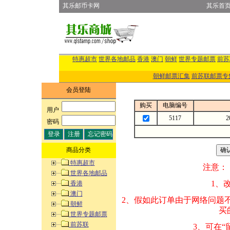
其乐邮币卡网
其乐首
特惠超市
世界各地邮品
香港
澳门
朝鲜
世界专题邮票
前苏
朝鲜邮票汇集
前苏联邮票专
会员登陆
购买
电脑编号
用户
:
5117
2
密码
:
商品分类
特惠超市
注意：
世界各地邮品
1、改变商品数量
香港
澳门
2、假如此订单由
朝鲜
买的邮品的“商
世界专题邮票
前苏联
3、可在“