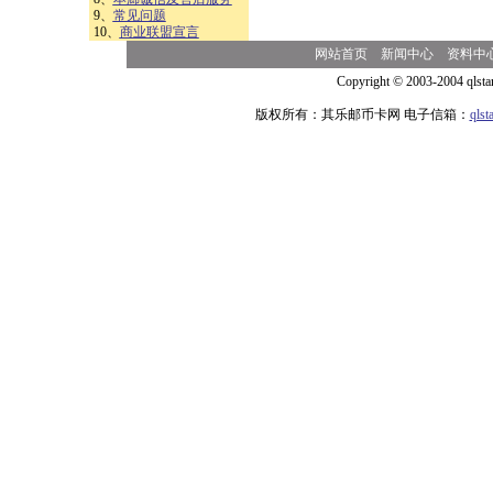
9、
常见问题
10、
商业联盟宣言
网站首页
新闻中心
资料中
Copyright © 2003-2004 qlsta
版权所有：其乐邮币卡网 电子信箱：
qls