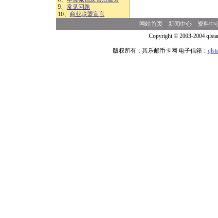
9、
常见问题
10、
商业联盟宣言
网站首页
新闻中心
资料中
Copyright © 2003-2004 qlsta
版权所有：其乐邮币卡网 电子信箱：
qls