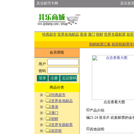
其乐邮币卡网
其乐首
特惠超市
世界各地邮品
香港
澳门
朝鲜
世界专题邮票
前苏
朝鲜邮票汇集
前苏联邮票专
会员登陆
用户
:
密码
:
商品分类
特惠超市
世界各地邮品
点击查看大图
香港
产品介绍:
澳门
编21-24 亚非乒 此套邮
朝鲜
世界专题邮票
其他说明:
前苏联