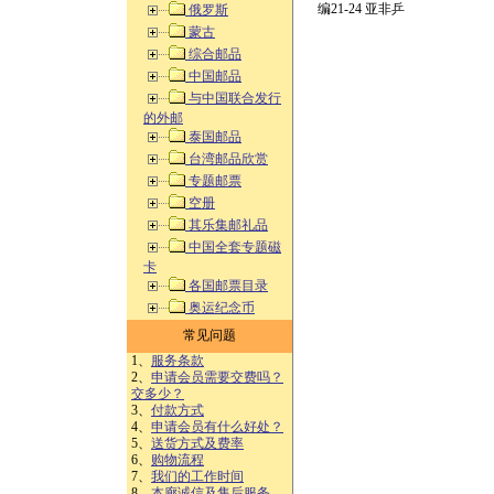
编21-24 亚非乒
俄罗斯
蒙古
综合邮品
中国邮品
与中国联合发行
的外邮
泰国邮品
台湾邮品欣赏
专题邮票
空册
其乐集邮礼品
中国全套专题磁
卡
各国邮票目录
奥运纪念币
常见问题
1、
服务条款
2、
申请会员需要交费吗？
交多少？
3、
付款方式
4、
申请会员有什么好处？
5、
送货方式及费率
6、
购物流程
7、
我们的工作时间
8、
本廊诚信及售后服务