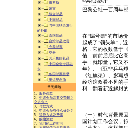
其他说明:
俄罗斯
蒙古
巴黎公社一百周年
综合邮品
中国邮品
与中国联合发行
的外邮
在“编号票”的市场
泰国邮品
台湾邮品欣赏
起成了“领头羊”，
专题邮票
格，它的枚数低于《
空册
值，前前后后比它高
其乐集邮礼品
手；就印量，它又不
中国全套专题磁
年》、《亚非乒乓
卡
各国邮票目录
《红旗渠》、影写
奥运纪念币
经济这双看不见的
常见问题
料，翻看新近解封
1、
服务条款
2、
申请会员需要交费吗？
交多少？
3、
付款方式
4、
申请会员有什么好处？
（一）时代背景原因：
5、
送货方式及费率
6、
购物流程
国计划工作会议，拟
7、
我们的工作时间
8、
本廊诚信及售后服务