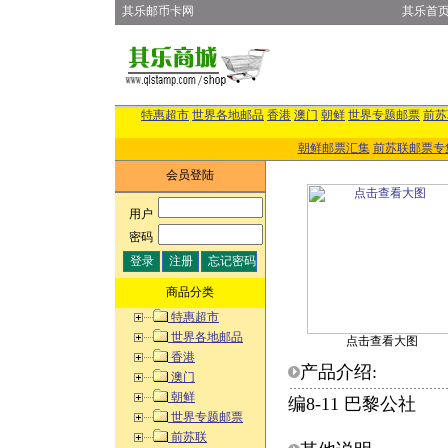
其乐邮币卡网
其乐首
特惠超市
世界各地邮品
香港
澳门
朝鲜
世界专题邮票
前苏
朝鲜邮票汇集
前苏联邮票专
会员登陆
用户
:
密码
:
商品分类
特惠超市
世界各地邮品
点击查看大图
香港
产品介绍:
澳门
朝鲜
编8-11 巴黎公社
世界专题邮票
前苏联