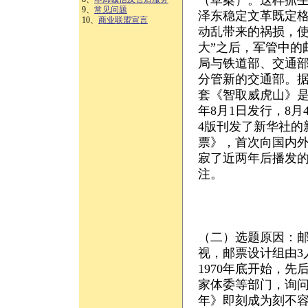
（草案）。这样抓
9、
常见问题
泽东稳定文革既定
10、
商业联盟宣言
动乱带来的祸损，使
大”之后，军管中的
局与铁道部、交通
分管新的交通部。
套《智取威虎山》是
年8月1日发行，8月
4版刊发了新华社的
票》，首次向国内
寂了近两年后播发
注。
（二）选题原因：
视，邮票设计组由3
1970年底开始，
家体委等部门，询问
年》即刻成为刻不