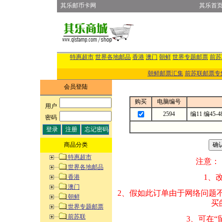
其乐邮币卡网
其乐首
特惠超市
世界各地邮品
香港
澳门
朝鲜
世界专题邮票
前苏
朝鲜邮票汇集
前苏联邮票专
会员登陆
购买
电脑编号
用户
:
2594
编11 编4
密码
:
商品分类
特惠超市
注意：
世界各地邮品
1、改变商品数量
香港
澳门
2、假如此订单由
朝鲜
买的邮品的“商
世界专题邮票
前苏联
3、可在“