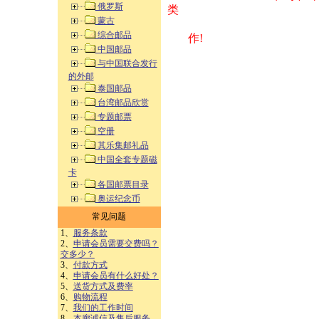
俄罗斯
类 方式告之
蒙古
综合邮品
作!
中国邮品
与中国联合发行
的外邮
泰国邮品
台湾邮品欣赏
专题邮票
空册
其乐集邮礼品
中国全套专题磁
卡
各国邮票目录
奥运纪念币
常见问题
1、
服务条款
2、
申请会员需要交费吗？
交多少？
3、
付款方式
4、
申请会员有什么好处？
5、
送货方式及费率
6、
购物流程
7、
我们的工作时间
8、
本廊诚信及售后服务