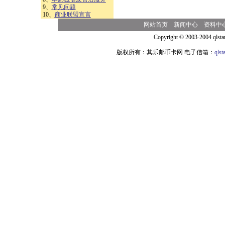
9、
常见问题
10、
商业联盟宣言
网站首页
新闻中心
资料中
Copyright © 2003-2004 qlsta
版权所有：其乐邮币卡网 电子信箱：
qls