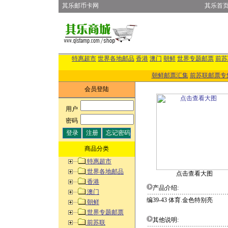
其乐邮币卡网
其乐首
特惠超市
世界各地邮品
香港
澳门
朝鲜
世界专题邮票
前苏
朝鲜邮票汇集
前苏联邮票专
会员登陆
用户
:
密码
:
商品分类
特惠超市
世界各地邮品
点击查看大图
香港
产品介绍:
澳门
编39-43 体育.金色特别亮
朝鲜
世界专题邮票
其他说明:
前苏联