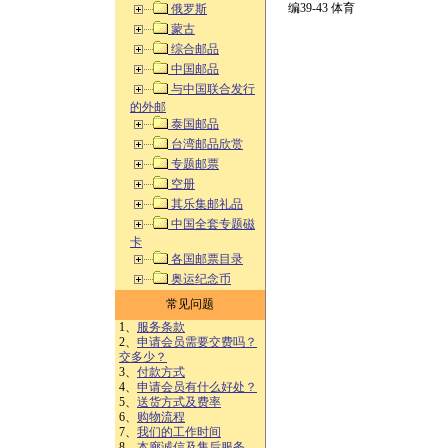
编39-43 体育
俄罗斯
蒙古
综合邮品
中国邮品
与中国联合发行
的外邮
泰国邮品
台湾邮品欣赏
专题邮票
空册
其乐集邮礼品
中国全套专题磁
卡
各国邮票目录
奥运纪念币
常见问题
1、
服务条款
2、
申请会员需要交费吗？
交多少？
3、
付款方式
4、
申请会员有什么好处？
5、
送货方式及费率
6、
购物流程
7、
我们的工作时间
8、
本廊诚信及售后服务