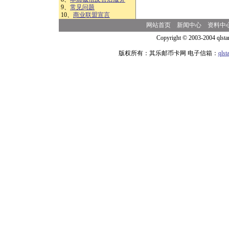
9、
常见问题
10、
商业联盟宣言
网站首页
新闻中心
资料中
Copyright © 2003-2004 qlsta
版权所有：其乐邮币卡网 电子信箱：
qls