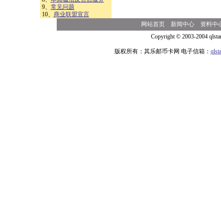
9、
常见问题
10、
商业联盟宣言
网站首页
新闻中心
资料中
Copyright © 2003-2004 qlsta
版权所有：其乐邮币卡网 电子信箱：
qls