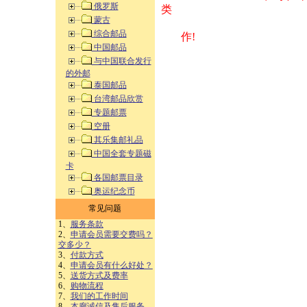
俄罗斯
类 方式告之
蒙古
综合邮品
作!
中国邮品
与中国联合发行
的外邮
泰国邮品
台湾邮品欣赏
专题邮票
空册
其乐集邮礼品
中国全套专题磁
卡
各国邮票目录
奥运纪念币
常见问题
1、
服务条款
2、
申请会员需要交费吗？
交多少？
3、
付款方式
4、
申请会员有什么好处？
5、
送货方式及费率
6、
购物流程
7、
我们的工作时间
8、
本廊诚信及售后服务