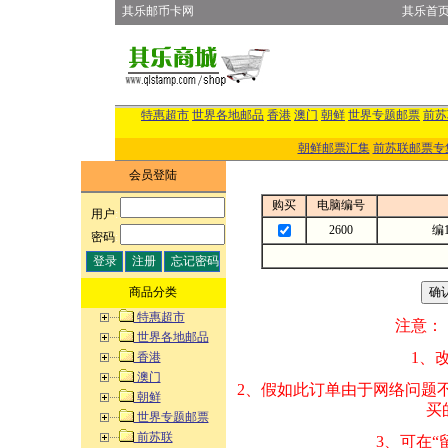
其乐邮币卡网
其乐首
特惠超市
世界各地邮品
香港
澳门
朝鲜
世界专题邮票
前苏
朝鲜邮票汇集
前苏联邮票专
会员登陆
购买
电脑编号
用户
:
2600
编1
密码
:
商品分类
特惠超市
注意：
世界各地邮品
1、改变商品数量
香港
澳门
2、假如此订单由
朝鲜
买的邮品的“商
世界专题邮票
前苏联
3、可在“