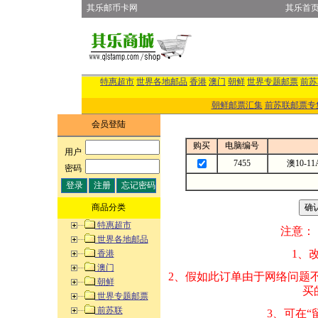
其乐邮币卡网
其乐首
特惠超市
世界各地邮品
香港
澳门
朝鲜
世界专题邮票
前苏
朝鲜邮票汇集
前苏联邮票专
会员登陆
购买
电脑编号
用户
:
7455
澳10-
密码
:
商品分类
特惠超市
注意：
世界各地邮品
1、改变商品数量
香港
澳门
2、假如此订单由
朝鲜
买的邮品的“商
世界专题邮票
前苏联
3、可在“