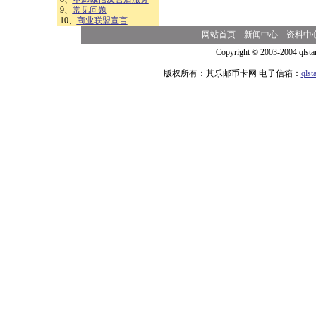
9、
常见问题
10、
商业联盟宣言
网站首页
新闻中心
资料中
Copyright © 2003-2004 qlsta
版权所有：其乐邮币卡网 电子信箱：
qls