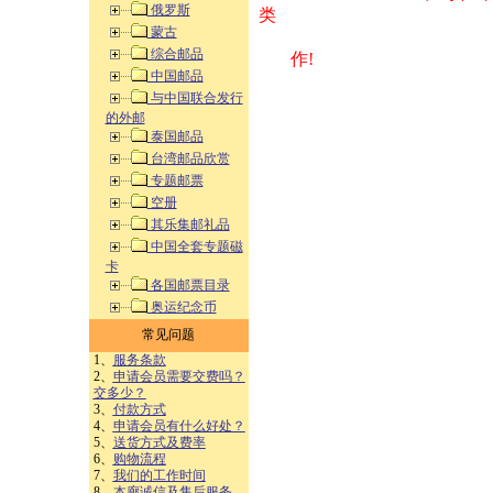
俄罗斯
类 方式告之
蒙古
综合邮品
作!
中国邮品
与中国联合发行
的外邮
泰国邮品
台湾邮品欣赏
专题邮票
空册
其乐集邮礼品
中国全套专题磁
卡
各国邮票目录
奥运纪念币
常见问题
1、
服务条款
2、
申请会员需要交费吗？
交多少？
3、
付款方式
4、
申请会员有什么好处？
5、
送货方式及费率
6、
购物流程
7、
我们的工作时间
8、
本廊诚信及售后服务