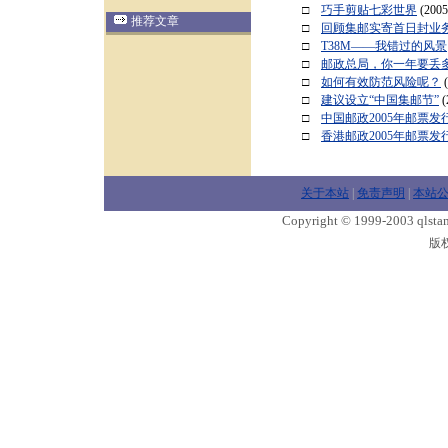
□
巧手剪贴七彩世界
(2005
推荐文章
□
回顾集邮实寄首日封业务
□
T38M——我错过的风景
□
邮政总局，你一年要丢
□
如何有效防范风险呢？
□
建议设立“中国集邮节”
(
□
中国邮政2005年邮票发
□
香港邮政2005年邮票发
关于本站
|
免责声明
|
本站
Copyright © 1999-2003 qlstam
版