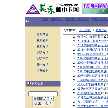
首页
本站公告
新闻中心
资料中心
已发邮品公
您的位置：
其乐首页
>>
资料中心
新邮预告
□
值得关注的旧币邮票
(20
集邮资料
□
2011 年澳门邮票发行计
□
2011年香港邮票发行计
集邮知识
□
2011年中国邮票发行计
邮票知识
□
澳门2009 年发行计划
(2
□
2009年香港邮票发行计
邮票辩伪
□
2009年中国邮票发行
币卡知识
□
2008年中国台湾第一
其乐资料
□
2008年中国纪特邮票发
□
2007年纪特邮票发行计
□
三套熊猫邮票价值之比
新闻搜索
□
沁人心脾的香味邮票
(20
□
最早的苏区县级赤色邮
□
在低迷的邮市播种
(2005
□
如何盘活书画藏品的价
□
方寸花影连友谊——中
□
话说抽号发售的不合理