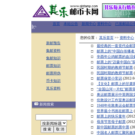
首页
本站公告
新闻中心
资料中心
已发邮品公
您的位置：
其乐首页
>>
资料中心
新邮预告
□
最经典的一套党代会邮票
集邮资料
□
邮票上的“中国白传播者
□
辛酉年公鸡邮票的血泪
集邮知识
□
邮票上的“迈森中国白”
邮票知识
□
民国时期的教师节邮票
□
民国时期的教师节邮票
邮票辩伪
□
邮票保管小常识
(2012-9
币卡知识
□
【文化】邮票上的甘肃
其乐资料
□
“全国山河一片红”邮票
□
奥运邮票展示中英两国
□
伦敦设计工作室奥运邮
新闻搜索
□
1948年伦敦奥运会邮票
□
世界最小书画在邮票上
□
邮票上的快乐童年
(2012
□
母亲节赏母子邮票
(2012
□
新中国邮票的票中票
(20
□
中国名人邮票汇聚民族