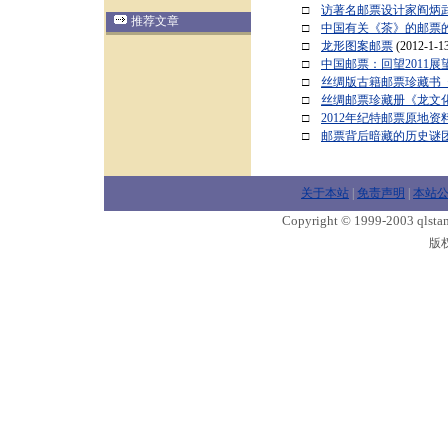
□
访著名邮票设计家阎炳
推荐文章
□
中国有关《茶》的邮票
□
龙形图案邮票
(2012-1-13
□
中国邮票：回望2011展望
□
丝绸版古籍邮票珍藏书
□
丝绸邮票珍藏册《龙文
□
2012年纪特邮票原地资
□
邮票背后暗藏的历史谜
关于本站
|
免责声明
|
本站
Copyright © 1999-2003 qlstam
版