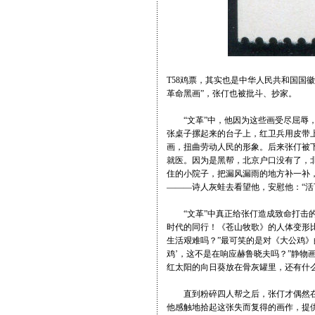
T58鸡票，其实也是中华人民共和国国
革命黑画”，张仃也被批斗、抄家。
“文革”中，他因为这些画受尽屈辱，
张桌子摞起来的台子上，红卫兵用皮带
画，扭曲劳动人民的形象。后来张仃被
就医。因为是黑帮，北京户口没有了，
住的小院子，把漏风漏雨的地方补一补
———诗人灰蛙去看望他，安慰他：“活
“文革”中真正给张仃造成致命打击的
时代的同行！《苍山牧歌》的人体变形
生活艰难吗？”最可笑的是对《大公鸡》
鸡’，这不是在响应赫鲁晓夫吗？”静物
红太阳的向日葵放在骨灰罐里，还有什么
直到粉碎四人帮之后，张仃才偶然在废
他感触地拾起这张失而复得的画作，提供