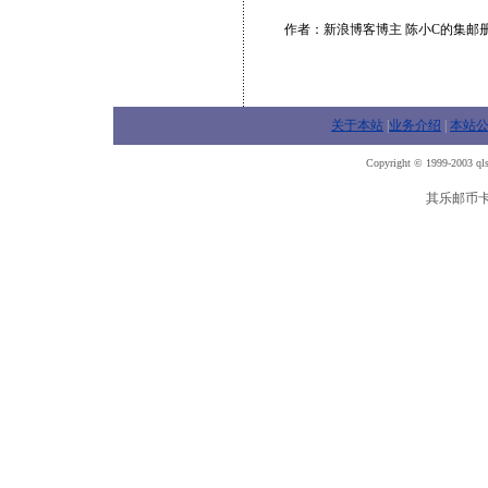
作者：新浪博客博主 陈小C的集邮册
关于本站
|
业务介绍
|
本站
Copyright © 1999-2003 qls
其乐邮币卡