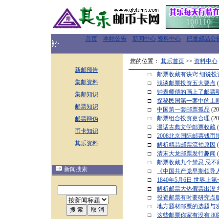
首页
本站公告
新闻中心
资料中心
已发邮品公
您的位置：
其乐首页
>>
资料中心
新邮预告
□
邮票收藏有诀窍 细说投
集邮资料
□
浅谈邮票投资五大要点
□
钟表师傅的画上了邮票
集邮知识
□
探秘民国第一案中的土
邮票知识
□
中国第一套邮票孤品
(20
□
邮票组合投资更合理
(20
邮票辩伪
□
漫话古典文学邮票收藏
币卡知识
□
2008北京国际邮票钱
其乐资料
□
解析精品邮票流拍原因
□
清末大龙邮票发行趣闻
□
邮票收藏九个禁忌 忌
新闻搜索
□
《中国共产党早期领导
□
1840年5月6日 世界
□
解析邮票大热假票出没 
□
投资邮票有时要研究点
□
地方题材邮票的选题与
□
这些邮票你家有没有 80