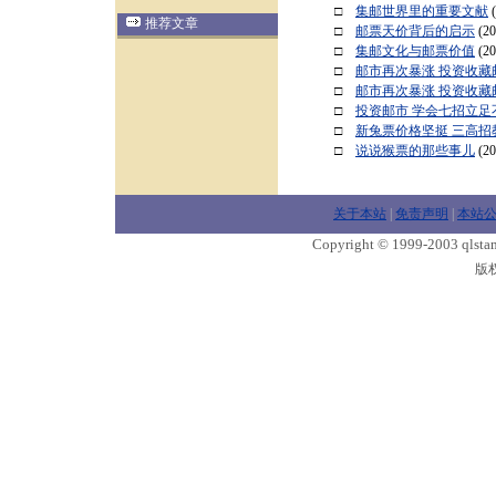
□
集邮世界里的重要文献
推荐文章
□
邮票天价背后的启示
(20
□
集邮文化与邮票价值
(20
□
邮市再次暴涨 投资收
□
邮市再次暴涨 投资收
□
投资邮市 学会七招立足
□
新兔票价格坚挺 三高招
□
说说猴票的那些事儿
(20
关于本站
|
免责声明
|
本站
Copyright © 1999-2003 qlstam
版