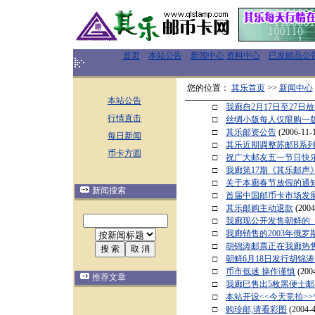
首页
本站公告
新闻中心
资料中心
已发邮品公
您的位置：
其乐首页
>>
新闻中心
本站公告
□
我廊自2月17日至27日
行情直击
□
丝绸小版每人仅限购一
□
其乐邮资公告
(2006-11-1
每日新闻
□
其乐近期调整苏邮B系列
币卡方圆
□
祝广大邮友五一节日快
□
我廊第17期《其乐邮声
□
关于本廊春节放假的通
新闻搜索
□
首届中国邮币卡市场发
□
其乐邮购主动退款
(2004
□
我廊现公开发售朝鲜的《
□
我廊销售的2003年俄罗
□
胡锦涛邮票正在我廊热
□
朝鲜6月18日发行胡锦
□
币市低迷 操作谨慎
(200
推荐文章
□
我廊巳售出5枚黑便士
□
本站开设<<今天竞拍>>
□
购珍邮,请看彩图
(2004-4