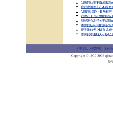
□
我廊网站现不断展出新的
□
现我廊报价正在不断更
□
我廊第16期<<其乐邮声
□
我廊在下月调整邮购挂
□
朝鲜没有发行关于绵阳
□
本廊的杨利伟邮票备货充
□
现香港航天小版有货,
□
本廊的香港航天小版巳
关于本站
|
免责声明
|
本站
Copyright © 1999-2003 qlstam
版