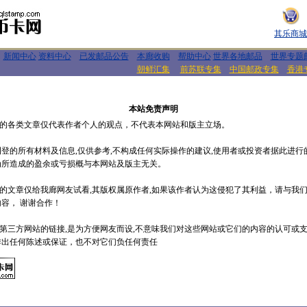
其乐商城
新闻中心
资料中心
已发邮品公告
本廊收购
帮助中心
世界各地邮品
世界专题
朝鲜汇集
前苏联专集
中国邮政专集
香港
本站免责声明
登的各类文章仅代表作者个人的观点，不代表本网站和版主立场。
所刊登的所有材料及信息,仅供参考,不构成任何实际操作的建议,使用者或投资者据此进
为所造成的盈余或亏损概与本网站及版主无关。
载的文章仅给我廊网友试看,其版权属原作者,如果该作者认为这侵犯了其利益，请与我
容， 谢谢合作！
的第三方网站的链接,是为方便网友而设,不意味我们对这些网站或它们的内容的认可或
作出任何陈述或保证，也不对它们负任何责任