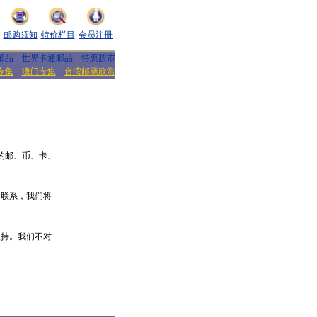
邮购须知
特价栏目
会员注册
邮品
世界卡通邮品
特惠超市
专集
澳门专集
台湾邮票欣赏
行的邮、币、卡、
们联系，我们将
支持。我们不对