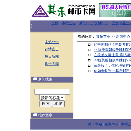
首页
本站公告
新闻中心
资料中心
已发邮品公
您的位置：
其乐首页
>>
新闻中心
本站公告
□
购中国邮品请先参考其
行情直击
□
<<抗美援朝战争胜利50
□
在校邮友请注意:第15期
每日新闻
□
<<抗美援朝战争胜利50
币卡方圆
□
放暑假了，你的地址有
□
你如未收到<<其乐邮声
新闻搜索
推荐文章
关于本站
|
免责声明
|
本站