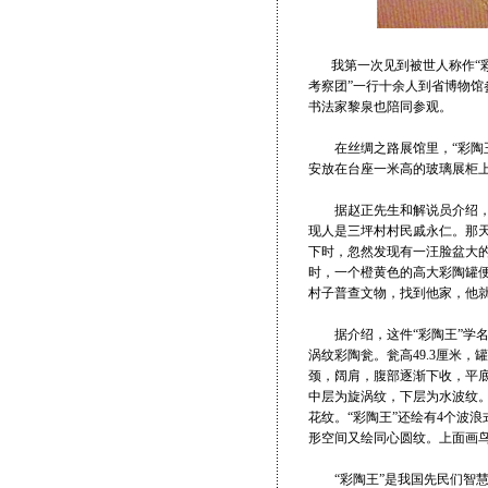
我第一次见到被世人称作“彩陶
考察团”一行十余人到省博物
书法家黎泉也陪同参观。
在丝绸之路展馆里，“彩陶王
安放在台座一米高的玻璃展柜
据赵正先生和解说员介绍，“彩
现人是三坪村村民戚永仁。那天
下时，忽然发现有一汪脸盆大
时，一个橙黄色的高大彩陶罐便
村子普查文物，找到他家，他就
据介绍，这件“彩陶王”学名叫
涡纹彩陶瓮。瓮高49.3厘米，
颈，阔肩，腹部逐渐下收，平
中层为旋涡纹，下层为水波纹
花纹。“彩陶王”还绘有4个波
形空间又绘同心圆纹。上面画
“彩陶王”是我国先民们智慧