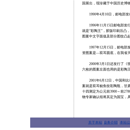
国展出，现珍藏于中国历史博
1990年4月10日，邮电部发
1996年11月15日邮电部
就是“彩陶王”，胶版印刷压凸
图案中文字面值及部分图纹凸起
1997年12月15日，邮电部
资图案是—双耳圆底，在我省天祝
2000年3月1日还发行了《
六枚的图案左面也用的是彩陶
2001年6月12日，中国和比
案就是双耳鲵鱼纹彩陶瓶，甘
十四测定为公元前3900～前27
物专家确认组将其定为国宝，
关于本站
|
业务介绍
|
本站