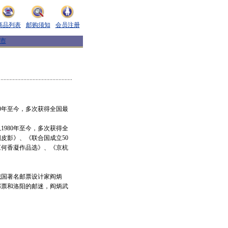
商品列表
邮购须知
会员注册
市
0年至今，多次获得全国最
980年至今，多次获得全
皮影》、《联合国成立50
《何香凝作品选》、《京杭
。
国著名邮票设计家阎炳
邮票和洛阳的邮迷，阎炳武