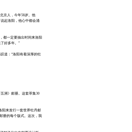
北京人，今年58岁。他
，说起洛阳，他心中都会涌
，都一定要抽出时间来洛阳
了好多年。”
叹道：“洛阳有着深厚的牡
五洲》邮册。这套萃集30
洛阳来发行一套世界牡丹邮
》邮册的每个版式。这次，我