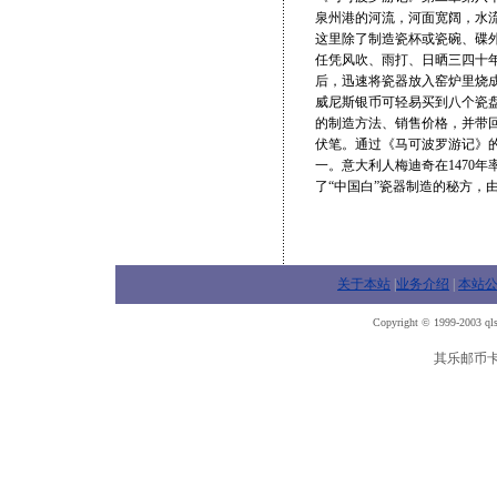
泉州港的河流，河面宽阔，水
这里除了制造瓷杯或瓷碗、碟
任凭风吹、雨打、日晒三四十
后，迅速将瓷器放入窑炉里烧
威尼斯银币可轻易买到八个瓷盘
的制造方法、销售价格，并带
伏笔。通过《马可波罗游记》的
一。意大利人梅迪奇在1470年
了“中国白”瓷器制造的秘方，
关于本站
|
业务介绍
|
本站
Copyright © 1999-2003 qls
其乐邮币卡