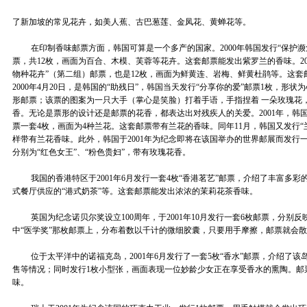
了新加坡的常见花卉，如美人蕉、古巴葱莲、金凤花、黄蝉花等。
在印制香味邮票方面，韩国可算是一个多产的国家。2000年韩国发行“保护濒
票，共12枚，画面为百合、木模、芙蓉等花卉。这套邮票能发出紫罗兰的香味。20
物种花卉”（第二组）邮票，也是12枚，画面为鲜黄连、岩梅、鲜黄杜鹃等。这套
2000年4月20日，是韩国的“助残日”，韩国当天发行“分享你的爱”邮票1枚，形
形邮票；该票的图案为一只大手（掌心是笑脸）打着手语，手指捏着 一朵玫瑰花
香。无论是票形的设计还是邮票的花香，都表达出对残疾人的关爱。2001年，韩国
票一套4枚，画面为4种兰花。这套邮票带有兰花的香味。同年11月，韩国又发行“
样带有兰花香味。此外，韩国于2001年为纪念即将在该国举办的世界邮展而发行一
分别为“红色女王”、“粉色贵妇”，带有玫瑰花香。
我国的香港特区于2001年6月发行一套4枚“香港茗艺”邮票，介绍了丰富多彩的
式餐厅供应的“港式奶茶”等。这套邮票能发出浓浓的茉莉花茶香味。
英国为纪念诺贝尔奖设立100周年，于2001年10月发行一套6枚邮票，分别反
中“医学奖”那枚邮票上，分布着数以千计的微细胶囊，只要用手摩擦，邮票就会
位于太平洋中的诺福克岛，2001年6月发行了一套5枚“香水”邮票，介绍了该
售等情况；同时发行1枚小型张，画面表现一位妙龄少女正在享受香水的熏陶。邮
味。