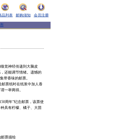
商品列表
邮购须知
会员注册
市
嗅觉神经传递到大脑皮
高，还能调节情绪。遗憾的
收集带香味的邮票。
邮票纸时在纸浆中加人香
可谓一举两得。
50周年”纪念邮票，该票使
一种具有柠檬、橘子、大茴
的邮票描绘