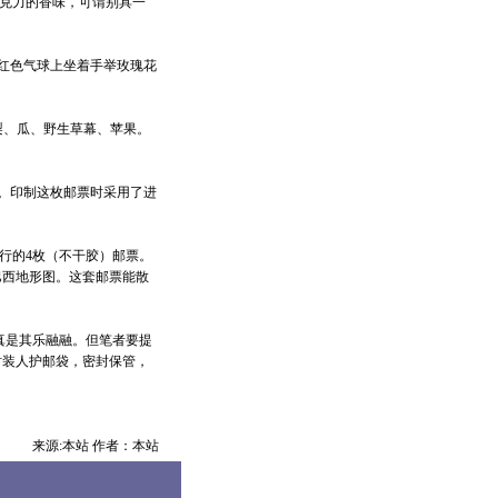
克力的香味，可谓别具一
的红色气球上坐着手举玫瑰花
梨、瓜、野生草幕、苹果。
票。印制这枚邮票时采用了进
行的4枚（不干胶）邮票。
巴西地形图。这套邮票能散
是其乐融融。但笔者要提
时装人护邮袋，密封保管，
来源:本站 作者：本站