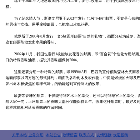
瑞士于2001年为纪念该国的巧克力工业，发行1枚邮票，用手触摸就会发出巧
格。
为了纪念情人节，斯洛文尼亚于2003年发行了1枚“问候”邮票，图案是心形
的男孩与女孩。用手摩擦邮票，也能发出玫瑰花香。
俄罗斯于2003年8月发行一套5枚圆形邮票“自然的礼物”，画面分别为菠萝、
这套邮票能散发出水果的香味。
2002年11月，我国也发行1枚能散发花香的邮票，即“百合花”个性化专用邮
口的特殊香味油墨，据说其香味能保持20年。
这里还要介绍一种特殊的邮票，即1999年8月，巴西为宣传预防森林火灾而发
这套邮票以四方连的形式排列，画面为各种树木及农作物，中间是燃烧的火球及
发出树木被烧焦的焦糊气味，的确能起到宣传防火的效果。
欣赏带香味的邮票，不仅能得到艺术上的享受，还可以得到感官上的享受，真
醒大家一句，上述邮票上的香味大部分仅能保持几年。收集这种邮票时，最好及
这样就能相对延长香味的存留时间。
关于本站
|
业务介绍
|
本站公告
|
敬请留言
|
联系方式
|
友情链接
|
欢迎投稿