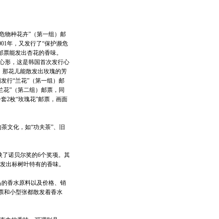
危物种花卉”（第一组）邮
01年，又发行了“保护濒危
邮票能发出杏花的香味。
状为心形，这是韩国首次发行心
，那花儿能散发出玫瑰的芳
发行“兰花”（第一组）邮
兰花”（第二组）邮票，同
套2枚“玫瑰花”邮票，画面
茶文化，如“功夫茶”、旧
映了诺贝尔奖的6个奖项。其
散发出标树叶特有的香味。
岛的香水原料以及价格、销
票和小型张都散发着香水