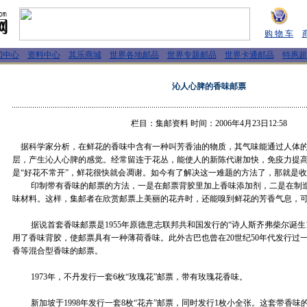
购 物 车
闻中心
资料中心
其乐商城
世界各地邮品
世界专题邮品
世界卡通邮品
特惠超
沁人心脾的香味邮票
栏目：集邮资料 时间：2006年4月23日12:58
据科学家分析，在鲜花的香味中含有一种叫芳香油的物质，其气味能通过人体的
层，产生沁人心脾的感觉。经常留连于花丛，能使人的新陈代谢加快，免疫力提
是“好花不常开”，鲜花很快就会凋谢。如今有了解决这一难题的方法了，那就是
印制带有香味的邮票的方法，一是在邮票背胶里加上香味添加剂，二是在制造
味材料。这样，集邮者在欣赏邮票上美丽的花卉时，还能嗅到鲜花的芳香气息，
据说首套香味邮票是1955年原德意志联邦共和国发行的“诗人斯齐弗柴尔诞生1
用了香味背胶，使邮票具有一种薄荷香味。此外古巴也曾在20世纪50年代发行过
香等混合型香味的邮票。
1973年，不丹发行一套6枚“玫瑰花”邮票，带有玫瑰花香味。
新加坡于1998年发行一套8枚“花卉”邮票，同时发行1枚小全张。这套带香味