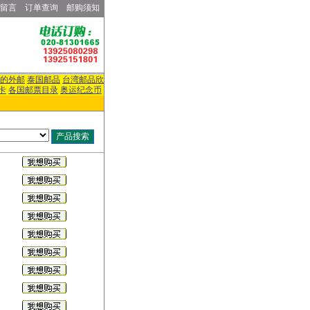
留言
订单查询
邮购须知
的外邮
泰国邮品
台湾邮品欣
卡
各国邮票目录
奥运纪念币