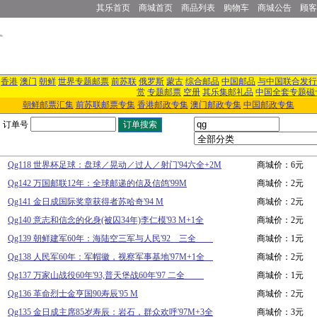
其乐首页
商城首页
商品列表
购物车
商城公告
顾客
香港
澳门
朝鲜
世界专题邮票
前苏联
俄罗斯
蒙古
综合邮品
中国邮品
与中国联合发行
赏
专题邮票
空册
其乐集邮礼品
中国全套专题磁
朝鲜邮票汇集
前苏联邮票专集
香港邮政专集
澳门邮政专集
中国邮政专集
订单号
Qg118 世界杯足球：盘球／晃动／过人／射门'94六全+2M
商城价：6元
Qg142 万国邮联12年：全球邮递的信及信鸽'99M
商城价：2元
Qg141 金日成国际奖章获得者苏哈奇'94 M
商城价：2元
Qg140 意志和信念的化身(被囚34年)李仁模'93 M+1全
商城价：2元
Qg139 朝鲜建军60年：海陆空三军与人民'92 三全
商城价：1元
Qg138 人民军60年：军帽徽，视察军事基地'97M+1全
商城价：2元
Qg137 万家山战役60年'93,普天堡战60年'97 二全
商城价：1元
Qg136 革命烈士金亨国90寿辰'95 M
商城价：2元
Qg135 金日成主席85岁寿辰：岩石，群众欢呼'97M+3全
商城价：3元