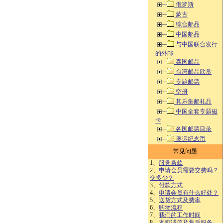
俄罗斯
蒙古
综合邮品
中国邮品
与中国联合发行
的外邮
泰国邮品
台湾邮品欣赏
专题邮票
空册
其乐集邮礼品
中国全套专题磁
卡
各国邮票目录
奥运纪念币
常见问题
1、
服务条款
2、
申请会员需要交费吗？
交多少？
3、
付款方式
4、
申请会员有什么好处？
5、
送货方式及费率
6、
购物流程
7、
我们的工作时间
8、
本廊诚信及售后服务