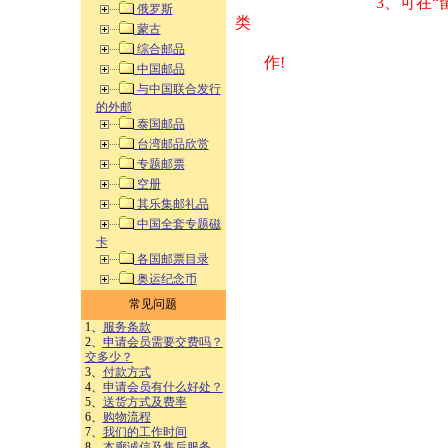
3、可在“
俄罗斯
类 方式告之
蒙古
综合邮品
作!
中国邮品
与中国联合发行
的外邮
泰国邮品
台湾邮品欣赏
专题邮票
空册
其乐集邮礼品
中国全套专题磁
卡
各国邮票目录
奥运纪念币
常见问题
1、
服务条款
2、
申请会员需要交费吗？
交多少？
3、
付款方式
4、
申请会员有什么好处？
5、
送货方式及费率
6、
购物流程
7、
我们的工作时间
8、
本廊诚信及售后服务