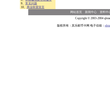
9、
常见问题
10、
商业联盟宣言
网站首页
新闻中心
资料中
Copyright © 2003-2004 qlsta
版权所有：其乐邮币卡网 电子信箱：
qls