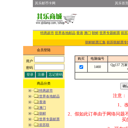
其乐邮币卡网
其乐首
特惠超市
世界各地邮品
香港
澳门
朝鲜
世界专题邮票
前苏
朝鲜邮票汇集
前苏联邮票专
会员登陆
购买
电脑编号
用户
:
Qg137 万
1460
密码
:
商品分类
特惠超市
注意：
世界各地邮品
香港
1、改变商品数量
澳门
朝鲜
2、假如此订单由
世界专题邮票
买的邮品的“商
前苏联