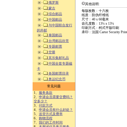
俄罗斯
其他说明:
蒙古
每版枚数﹕十六枚
综合邮品
纸质﹕防伪纤维纸
尺寸﹕40 x 60毫米
中国邮品
齿孔度数﹕13¼ x 13¼
与中国联合发行
印刷方式﹕柯式平版印刷
的外邮
承印﹕法国 Cartor Security Print
泰国邮品
台湾邮品欣赏
专题邮票
空册
其乐集邮礼品
中国全套专题磁
卡
各国邮票目录
奥运纪念币
常见问题
1、
服务条款
2、
申请会员需要交费吗？
交多少？
3、
付款方式
4、
申请会员有什么好处？
5、
送货方式及费率
6、
购物流程
7、
我们的工作时间
8、
本廊诚信及售后服务