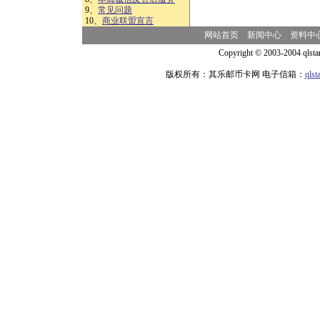
9、
常见问题
10、
商业联盟宣言
网站首页
新闻中心
资料中
Copyright © 2003-2004 qlsta
版权所有：其乐邮币卡网 电子信箱：
qls