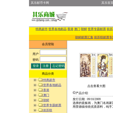
其乐邮币卡网
其乐首
特惠超市
世界各地邮品
香港
澳门
朝鲜
世界专题邮票
前苏
朝鲜邮票汇集
前苏联邮票专
会员登陆
用户
:
密码
:
商品分类
特惠超市
世界各地邮品
点击查看大图
香港
产品介绍:
澳门
发行日期 : 09/10/2009
朝鲜
选择的瓷板画，为澳门名画家
世界专题邮票
用景德镇传统优质原料，纯手工制
前苏联