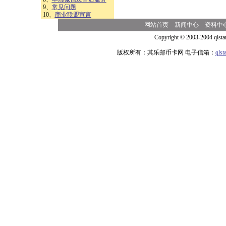
9、
常见问题
10、
商业联盟宣言
网站首页
新闻中心
资料中
Copyright © 2003-2004 qlsta
版权所有：其乐邮币卡网 电子信箱：
qls