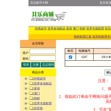
其乐邮币卡网
其乐首
特惠超市
世界各地邮品
香港
澳门
朝鲜
世界专题邮票
前苏
朝鲜邮票汇集
前苏联邮票专
会员登陆
购买
电脑编号
用户
:
6287
SB小本
密码
:
商品分类
特惠超市
注意：
世界各地邮品
1、改变商品数量
香港
澳门
2、假如此订单由
朝鲜
买的邮品的“商
世界专题邮票
前苏联
3、可在“