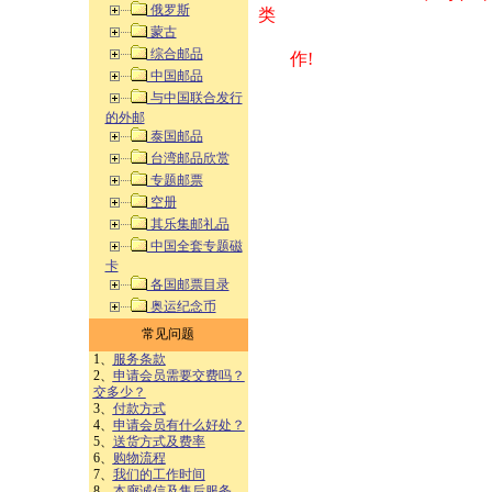
俄罗斯
类 方式告之
蒙古
综合邮品
作!
中国邮品
与中国联合发行
的外邮
泰国邮品
台湾邮品欣赏
专题邮票
空册
其乐集邮礼品
中国全套专题磁
卡
各国邮票目录
奥运纪念币
常见问题
1、
服务条款
2、
申请会员需要交费吗？
交多少？
3、
付款方式
4、
申请会员有什么好处？
5、
送货方式及费率
6、
购物流程
7、
我们的工作时间
8、
本廊诚信及售后服务