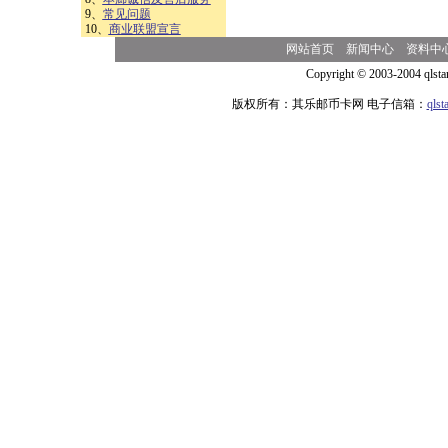
9、
常见问题
10、
商业联盟宣言
网站首页
新闻中心
资料中
Copyright © 2003-2004 qlsta
版权所有：其乐邮币卡网 电子信箱：
qls