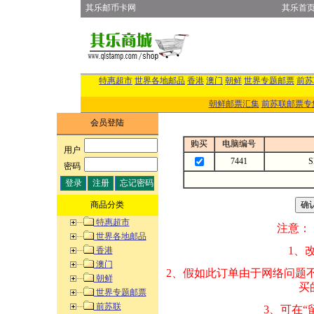
其乐邮币卡网
其乐首
特惠超市
世界各地邮品
香港
澳门
朝鲜
世界专题邮票
前苏
朝鲜邮票汇集
前苏联邮票专
会员登陆
购买
电脑编号
用户
:
7441
密码
:
商品分类
特惠超市
注意：
世界各地邮品
1、改变商品数量
香港
澳门
2、假如此订单由
朝鲜
买的邮品的“商
世界专题邮票
前苏联
3、可在“