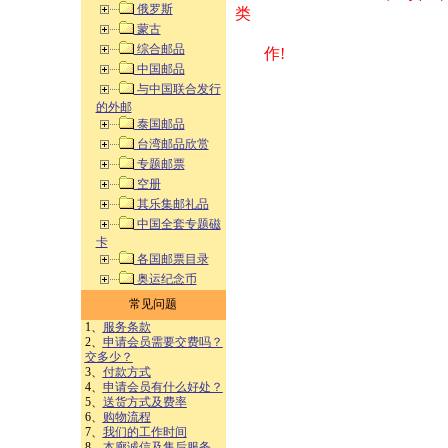
俄罗斯
类 方式告之
蒙古
综合邮品
作!
中国邮品
与中国联合发行
的外邮
泰国邮品
台湾邮品欣赏
专题邮票
空册
其乐集邮礼品
中国全套专题磁
卡
各国邮票目录
奥运纪念币
常见问题
1、
服务条款
2、
申请会员需要交费吗？
交多少？
3、
付款方式
4、
申请会员有什么好处？
5、
送货方式及费率
6、
购物流程
7、
我们的工作时间
8、
本廊诚信及售后服务