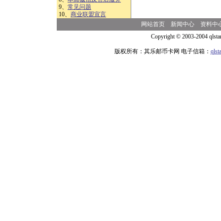
9、
常见问题
10、
商业联盟宣言
网站首页
新闻中心
资料中
Copyright © 2003-2004 qlsta
版权所有：其乐邮币卡网 电子信箱：
qls