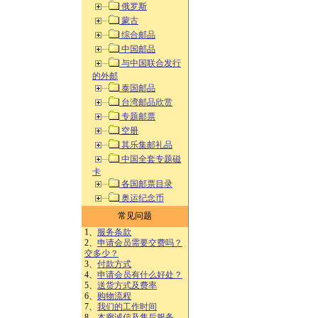
俄罗斯
蒙古
综合邮品
中国邮品
与中国联合发行
的外邮
泰国邮品
台湾邮品欣赏
专题邮票
空册
其乐集邮礼品
中国全套专题磁
卡
各国邮票目录
奥运纪念币
常见问题
1、
服务条款
2、
申请会员需要交费吗？
交多少？
3、
付款方式
4、
申请会员有什么好处？
5、
送货方式及费率
6、
购物流程
7、
我们的工作时间
8、
本廊诚信及售后服务