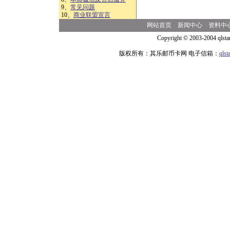
9、
常见问题
10、
商业联盟宣言
网站首页
新闻中心
资料中
Copyright © 2003-2004 qlsta
版权所有：其乐邮币卡网 电子信箱：
qls