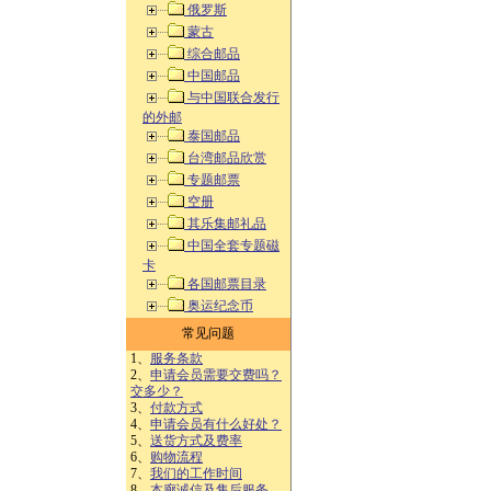
俄罗斯
蒙古
综合邮品
中国邮品
与中国联合发行
的外邮
泰国邮品
台湾邮品欣赏
专题邮票
空册
其乐集邮礼品
中国全套专题磁
卡
各国邮票目录
奥运纪念币
常见问题
1、
服务条款
2、
申请会员需要交费吗？
交多少？
3、
付款方式
4、
申请会员有什么好处？
5、
送货方式及费率
6、
购物流程
7、
我们的工作时间
8、
本廊诚信及售后服务