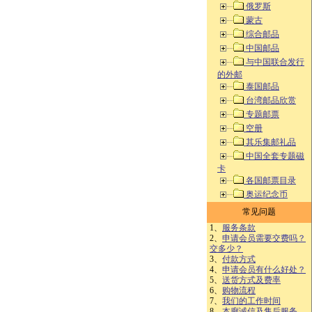
俄罗斯
蒙古
综合邮品
中国邮品
与中国联合发行
的外邮
泰国邮品
台湾邮品欣赏
专题邮票
空册
其乐集邮礼品
中国全套专题磁
卡
各国邮票目录
奥运纪念币
常见问题
1、
服务条款
2、
申请会员需要交费吗？
交多少？
3、
付款方式
4、
申请会员有什么好处？
5、
送货方式及费率
6、
购物流程
7、
我们的工作时间
8、
本廊诚信及售后服务