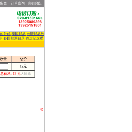
留言
订单查询
邮购须知
的外邮
泰国邮品
台湾邮品欣
卡
各国邮票目录
奥运纪念币
数量
总价
12元
总价格: 12 元
人民币
请你将你购 买
或打电话等各类