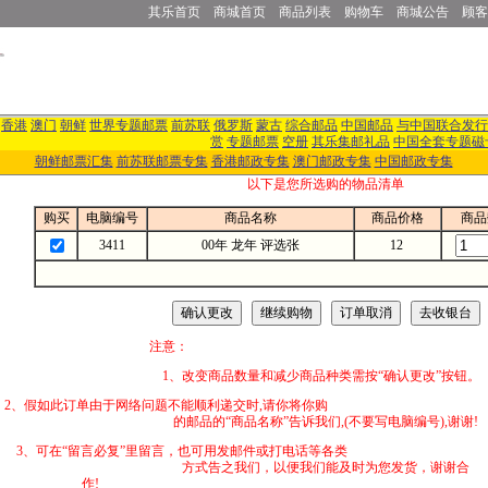
其乐首页
商城首页
商品列表
购物车
商城公告
顾客
香港
澳门
朝鲜
世界专题邮票
前苏联
俄罗斯
蒙古
综合邮品
中国邮品
与中国联合发行
赏
专题邮票
空册
其乐集邮礼品
中国全套专题磁
朝鲜邮票汇集
前苏联邮票专集
香港邮政专集
澳门邮政专集
中国邮政专集
以下是您所选购的物品清单
购买
电脑编号
商品名称
商品价格
商品
3411
00年 龙年 评选张
12
注意：
1、改变商品数量和减少商品种类需按“确认更改”按钮。
2、假如此订单由于网络问题不能顺利递交时,
的邮品的“商品名称”告诉我们,(不要写电脑编号),谢谢!
3、可在“留言必复”里留言，也可用发邮件
方式告之我们，以便我们能及时为您发货，谢谢合
作!