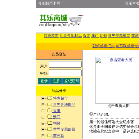
其乐邮币卡网
其乐首
特惠超市
世界各地邮品
香港
澳门
朝鲜
世界专题邮票
前苏
朝鲜邮票汇集
前苏联邮票专
会员登陆
用户
:
密码
:
商品分类
特惠超市
世界各地邮品
点击查看大图
香港
产品介绍:
澳门
第一轮最佳评选大全纪念张
朝鲜
这是由全国最佳评选委员会亲
世界专题邮票
浓缩在此纪念张中，是评选纪
前苏联