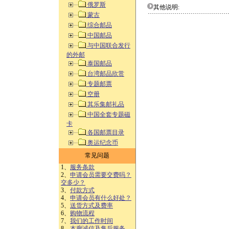
俄罗斯
其他说明:
蒙古
综合邮品
中国邮品
与中国联合发行
的外邮
泰国邮品
台湾邮品欣赏
专题邮票
空册
其乐集邮礼品
中国全套专题磁
卡
各国邮票目录
奥运纪念币
常见问题
1、
服务条款
2、
申请会员需要交费吗？
交多少？
3、
付款方式
4、
申请会员有什么好处？
5、
送货方式及费率
6、
购物流程
7、
我们的工作时间
8、
本廊诚信及售后服务