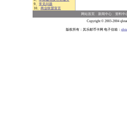
9、
常见问题
10、
商业联盟宣言
网站首页
新闻中心
资料中
Copyright © 2003-2004 qlsta
版权所有：其乐邮币卡网 电子信箱：
qls