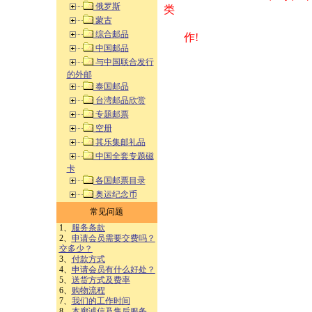
俄罗斯
类 方式告之
蒙古
综合邮品
作!
中国邮品
与中国联合发行
的外邮
泰国邮品
台湾邮品欣赏
专题邮票
空册
其乐集邮礼品
中国全套专题磁
卡
各国邮票目录
奥运纪念币
常见问题
1、
服务条款
2、
申请会员需要交费吗？
交多少？
3、
付款方式
4、
申请会员有什么好处？
5、
送货方式及费率
6、
购物流程
7、
我们的工作时间
8、
本廊诚信及售后服务