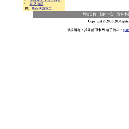
9、
常见问题
10、
商业联盟宣言
网站首页
新闻中心
资料中
Copyright © 2003-2004 qlsta
版权所有：其乐邮币卡网 电子信箱：
qls