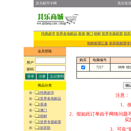
其乐邮币卡网
其乐首
特惠超市
世界各地邮品
香港
澳门
朝鲜
世界专题邮票
前苏
朝鲜邮票汇集
前苏联邮票专
会员登陆
购买
电脑编号
用户
:
7217
08年 
密码
:
商品分类
特惠超市
注意：
世界各地邮品
1、改变商品数量
香港
澳门
2、假如此订单由
朝鲜
买的邮品的“商
世界专题邮票
前苏联
3、可在“