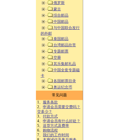
俄罗斯
蒙古
综合邮品
中国邮品
与中国联合发行
的外邮
泰国邮品
台湾邮品欣赏
专题邮票
空册
其乐集邮礼品
中国全套专题磁
卡
各国邮票目录
奥运纪念币
常见问题
1、
服务条款
2、
申请会员需要交费吗？
交多少？
3、
付款方式
4、
申请会员有什么好处？
5、
送货方式及费率
6、
购物流程
7、
我们的工作时间
8、
本廊诚信及售后服务