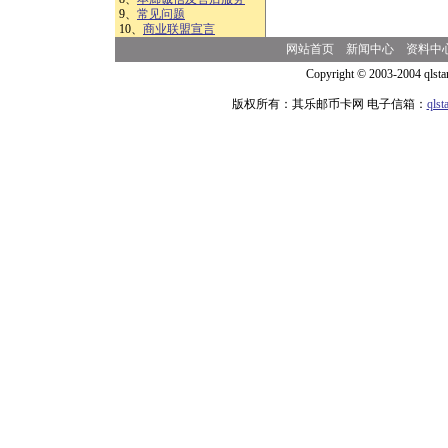
9、
常见问题
10、
商业联盟宣言
网站首页
新闻中心
资料中
Copyright © 2003-2004 qlsta
版权所有：其乐邮币卡网 电子信箱：
qls