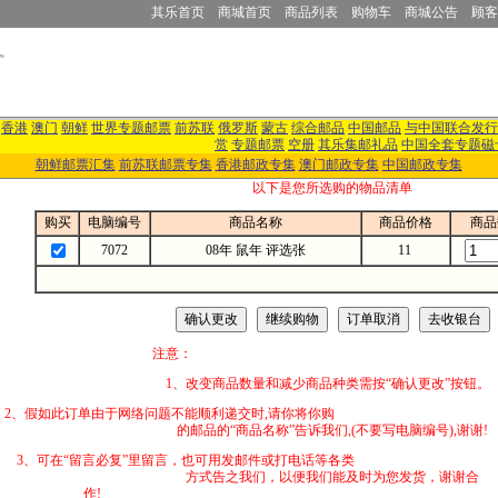
其乐首页
商城首页
商品列表
购物车
商城公告
顾客
香港
澳门
朝鲜
世界专题邮票
前苏联
俄罗斯
蒙古
综合邮品
中国邮品
与中国联合发行
赏
专题邮票
空册
其乐集邮礼品
中国全套专题磁
朝鲜邮票汇集
前苏联邮票专集
香港邮政专集
澳门邮政专集
中国邮政专集
以下是您所选购的物品清单
购买
电脑编号
商品名称
商品价格
商品
7072
08年 鼠年 评选张
11
注意：
1、改变商品数量和减少商品种类需按“确认更改”按钮。
2、假如此订单由于网络问题不能顺利递交时,
的邮品的“商品名称”告诉我们,(不要写电脑编号),谢谢!
3、可在“留言必复”里留言，也可用发邮件
方式告之我们，以便我们能及时为您发货，谢谢合
作!