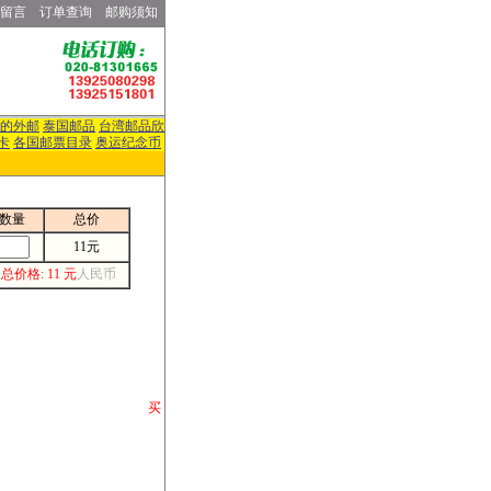
留言
订单查询
邮购须知
的外邮
泰国邮品
台湾邮品欣
卡
各国邮票目录
奥运纪念币
数量
总价
11元
总价格: 11 元
人民币
请你将你购 买
或打电话等各类