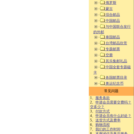
俄罗斯
蒙古
综合邮品
中国邮品
与中国联合发行
的外邮
泰国邮品
台湾邮品欣赏
专题邮票
空册
其乐集邮礼品
中国全套专题磁
卡
各国邮票目录
奥运纪念币
常见问题
1、
服务条款
2、
申请会员需要交费吗？
交多少？
3、
付款方式
4、
申请会员有什么好处？
5、
送货方式及费率
6、
购物流程
7、
我们的工作时间
8、
本廊诚信及售后服务