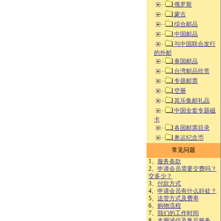
俄罗斯
蒙古
综合邮品
中国邮品
与中国联合发行
的外邮
泰国邮品
台湾邮品欣赏
专题邮票
空册
其乐集邮礼品
中国全套专题磁
卡
各国邮票目录
奥运纪念币
常见问题
1、
服务条款
2、
申请会员需要交费吗？
交多少？
3、
付款方式
4、
申请会员有什么好处？
5、
送货方式及费率
6、
购物流程
7、
我们的工作时间
8、
本廊诚信及售后服务