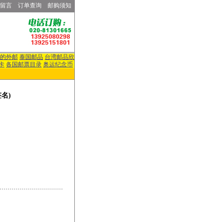
留言
订单查询
邮购须知
的外邮
泰国邮品
台湾邮品欣
卡
各国邮票目录
奥运纪念币
名)