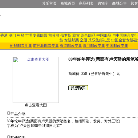
其乐首页
商城首页
商品列表
购物车
商城公告
顾客
香港
澳门
朝鲜
世界专题邮票
前苏联
俄罗斯
蒙古
综合邮品
中国邮品
与中国联合发行
赏
专题邮票
空册
其乐集邮礼品
中国全套专题磁
朝鲜邮票汇集
前苏联邮票专集
香港邮政专集
澳门邮政专集
中国邮政专集
89年蛇年评选(票面有卢天骄的亲笔签
商城价: 350（已售给唐先生）元
点击查看大图
产品介绍:
89年蛇年评选(票面有卢天骄的亲笔签名，包括评选、发奖、对外三张)
字样为“卢天骄1990年6月8日北京”
其他说明: