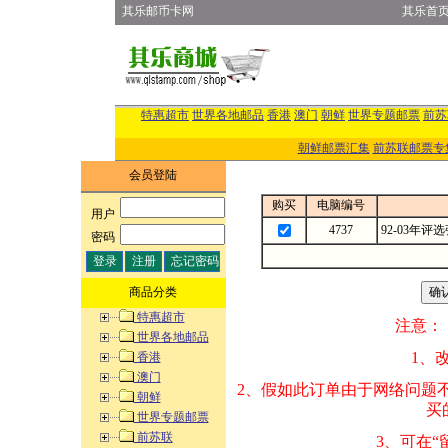
其乐邮币卡网
其乐首
特惠超市
世界各地邮品
香港
澳门
朝鲜
世界专题邮票
前苏
朝鲜邮票汇集
前苏联邮票专
会员登陆
购买
电脑编号
用户
:
4737
92-03年
密码
:
商品分类
特惠超市
注意：
世界各地邮品
1、改变商品数量
香港
澳门
2、假如此订单由
朝鲜
买的邮品的“商
世界专题邮票
前苏联
3、可在“