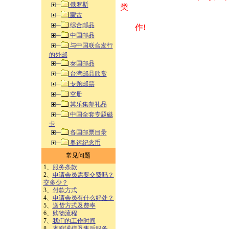
俄罗斯
类 方式告之
蒙古
综合邮品
作!
中国邮品
与中国联合发行
的外邮
泰国邮品
台湾邮品欣赏
专题邮票
空册
其乐集邮礼品
中国全套专题磁
卡
各国邮票目录
奥运纪念币
常见问题
1、
服务条款
2、
申请会员需要交费吗？
交多少？
3、
付款方式
4、
申请会员有什么好处？
5、
送货方式及费率
6、
购物流程
7、
我们的工作时间
8、
本廊诚信及售后服务