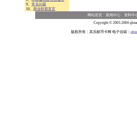
9、
常见问题
10、
商业联盟宣言
网站首页
新闻中心
资料中
Copyright © 2003-2004 qlsta
版权所有：其乐邮币卡网 电子信箱：
qls