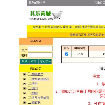
其乐邮币卡网
其乐首
特惠超市
世界各地邮品
香港
澳门
朝鲜
世界专题邮票
前苏
朝鲜邮票汇集
前苏联邮票专
会员登陆
购买
电脑编号
用户
:
3706
密码
:
商品分类
特惠超市
注意：
世界各地邮品
1、改变商品数量
香港
澳门
2、假如此订单由
朝鲜
买的邮品的“商
世界专题邮票
前苏联
3、可在“