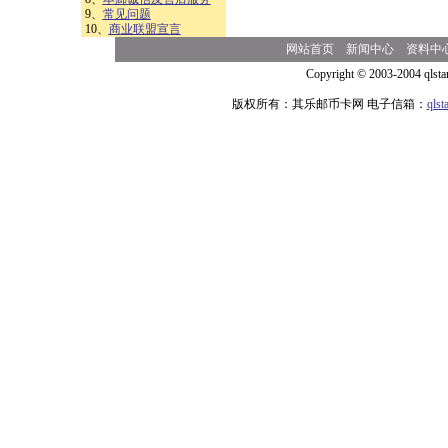
9、
常见问题
10、
商业联盟宣言
网站首页
新闻中心
资料中
Copyright © 2003-2004 qlsta
版权所有：其乐邮币卡网 电子信箱：
qls