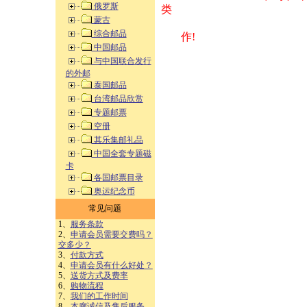
俄罗斯
类 方式告之
蒙古
综合邮品
作!
中国邮品
与中国联合发行
的外邮
泰国邮品
台湾邮品欣赏
专题邮票
空册
其乐集邮礼品
中国全套专题磁
卡
各国邮票目录
奥运纪念币
常见问题
1、
服务条款
2、
申请会员需要交费吗？
交多少？
3、
付款方式
4、
申请会员有什么好处？
5、
送货方式及费率
6、
购物流程
7、
我们的工作时间
8、
本廊诚信及售后服务