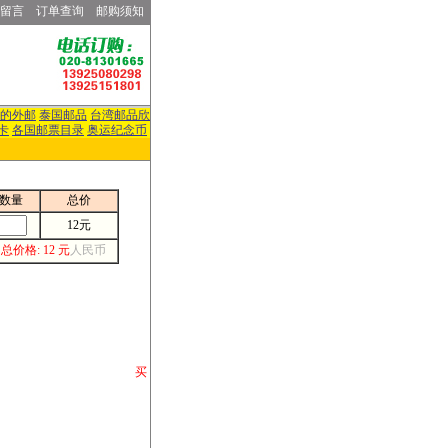
留言
订单查询
邮购须知
的外邮
泰国邮品
台湾邮品欣
卡
各国邮票目录
奥运纪念币
数量
总价
12元
总价格: 12 元
人民币
请你将你购 买
或打电话等各类