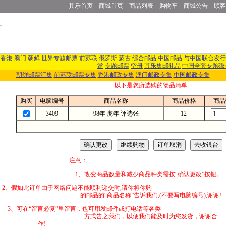
其乐首页
商城首页
商品列表
购物车
商城公告
顾客
香港
澳门
朝鲜
世界专题邮票
前苏联
俄罗斯
蒙古
综合邮品
中国邮品
与中国联合发行
赏
专题邮票
空册
其乐集邮礼品
中国全套专题磁
朝鲜邮票汇集
前苏联邮票专集
香港邮政专集
澳门邮政专集
中国邮政专集
以下是您所选购的物品清单
购买
电脑编号
商品名称
商品价格
商品
3409
98年 虎年 评选张
12
注意：
1、改变商品数量和减少商品种类需按“确认更改”按钮。
2、假如此订单由于网络问题不能顺利递交时,
的邮品的“商品名称”告诉我们,(不要写电脑编号),谢谢!
3、可在“留言必复”里留言，也可用发邮件
方式告之我们，以便我们能及时为您发货，谢谢合
作!