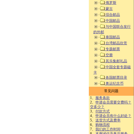
俄罗斯
蒙古
综合邮品
中国邮品
与中国联合发行
的外邮
泰国邮品
台湾邮品欣赏
专题邮票
空册
其乐集邮礼品
中国全套专题磁
卡
各国邮票目录
奥运纪念币
常见问题
1、
服务条款
2、
申请会员需要交费吗？
交多少？
3、
付款方式
4、
申请会员有什么好处？
5、
送货方式及费率
6、
购物流程
7、
我们的工作时间
8、
本廊诚信及售后服务