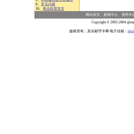
9、
常见问题
10、
商业联盟宣言
网站首页
新闻中心
资料中
Copyright © 2003-2004 qlsta
版权所有：其乐邮币卡网 电子信箱：
qls