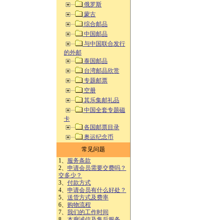
俄罗斯
蒙古
综合邮品
中国邮品
与中国联合发行
的外邮
泰国邮品
台湾邮品欣赏
专题邮票
空册
其乐集邮礼品
中国全套专题磁
卡
各国邮票目录
奥运纪念币
常见问题
1、
服务条款
2、
申请会员需要交费吗？
交多少？
3、
付款方式
4、
申请会员有什么好处？
5、
送货方式及费率
6、
购物流程
7、
我们的工作时间
8、
本廊诚信及售后服务