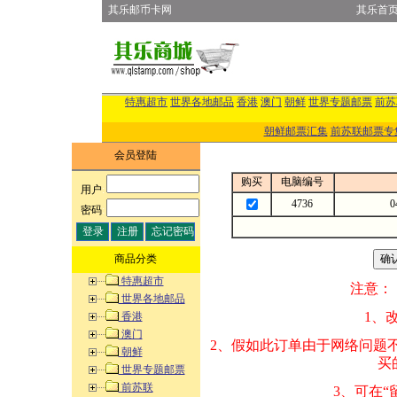
其乐邮币卡网
其乐首
特惠超市
世界各地邮品
香港
澳门
朝鲜
世界专题邮票
前苏
朝鲜邮票汇集
前苏联邮票专
会员登陆
购买
电脑编号
用户
:
4736
密码
:
商品分类
特惠超市
注意：
世界各地邮品
1、改变商品数量
香港
澳门
2、假如此订单由
朝鲜
买的邮品的“商
世界专题邮票
前苏联
3、可在“