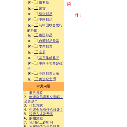
俄罗斯
类 方式告之
蒙古
综合邮品
作!
中国邮品
与中国联合发行
的外邮
泰国邮品
台湾邮品欣赏
专题邮票
空册
其乐集邮礼品
中国全套专题磁
卡
各国邮票目录
奥运纪念币
常见问题
1、
服务条款
2、
申请会员需要交费吗？
交多少？
3、
付款方式
4、
申请会员有什么好处？
5、
送货方式及费率
6、
购物流程
7、
我们的工作时间
8、
本廊诚信及售后服务