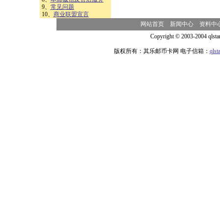
9、
常见问题
10、
商业联盟宣言
网站首页
新闻中心
资料中
Copyright © 2003-2004 qlsta
版权所有：其乐邮币卡网 电子信箱：
qls