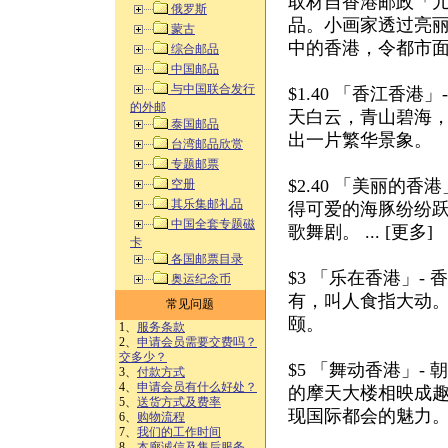
取材自香港邮政「儿
俄罗斯
品。小画家透过亮
蒙古
中的香港，令都市
综合邮品
中国邮品
与中国联合发行
$1.40 「香江香
的外邮
天白云，青山碧海
泰国邮品
出一片繁华景象。
台湾邮品欣赏
专题邮票
$2.40 「美丽的
空册
其乐集邮礼品
得可爱的海豚纷纷
中国全套专题磁
歌舞剧。 ... [更多]
卡
各国邮票目录
$3 「乐在香港」
奥运纪念币
有，叫人食指大动
常见问题
颐。
1、
服务条款
2、
申请会员需要交费吗？
交多少？
$5 「舞动香港」
3、
付款方式
4、
申请会员有什么好处？
的摩天大楼相映成
5、
送货方式及费率
现国际都会的魅力
6、
购物流程
7、
我们的工作时间
8、
本廊诚信及售后服务