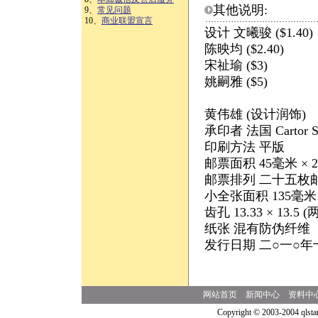
其他说明:
9、
常见问题
10、
商业联盟宣言
设计 文曦骏 ($1.40)
陈映均 ($2.40)
宋祉瑜 ($3)
姚嗣雅 ($5)
黄伟雄 (设计润饰)
承印者 法国 Cartor Secu
印刷方法 平版
邮票面积 45毫米 × 
邮票排列 二十五枚
小全张面积 135毫米 
齿孔 13.33 × 1
纸张 混有防伪纤维
发行日期 二○一○
网站首页
新闻中心
资料中
Copyright © 2003-2004 qlsta