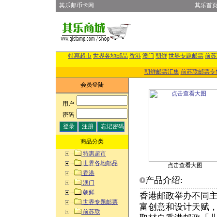
其乐邮币卡网
其乐首
特惠超市
世界各地邮品
香港
澳门
朝鲜
世界专题邮票
前苏
朝鲜邮票汇集
前苏联邮票专
会员登陆
用户
:
密码
:
商品分类
特惠超市
世界各地邮品
点击查看大图
香港
产品介绍:
澳门
朝鲜
香港邮政举办不同
世界专题邮票
富创意和设计天赋
前苏联