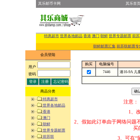
其乐邮币卡网
其乐首
特惠超市
世界各地邮品
香港
澳门
朝鲜
世界专题邮票
前苏
朝鲜邮票汇集
前苏联邮票专
会员登陆
购买
电脑编号
用户
:
7446
港10-9A
密码
:
商品分类
特惠超市
注意：
世界各地邮品
1、改变商品数量
香港
澳门
2、假如此订单由
朝鲜
买的邮品的“商
世界专题邮票
前苏联
3、可在“