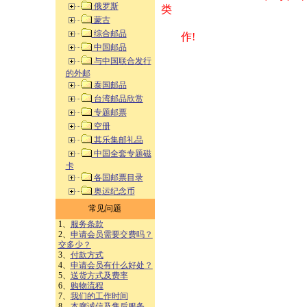
俄罗斯
类 方式告之
蒙古
综合邮品
作!
中国邮品
与中国联合发行
的外邮
泰国邮品
台湾邮品欣赏
专题邮票
空册
其乐集邮礼品
中国全套专题磁
卡
各国邮票目录
奥运纪念币
常见问题
1、
服务条款
2、
申请会员需要交费吗？
交多少？
3、
付款方式
4、
申请会员有什么好处？
5、
送货方式及费率
6、
购物流程
7、
我们的工作时间
8、
本廊诚信及售后服务