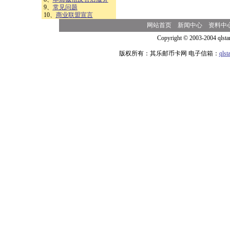
9、
常见问题
10、
商业联盟宣言
网站首页
新闻中心
资料中
Copyright © 2003-2004 qlsta
版权所有：其乐邮币卡网 电子信箱：
qls