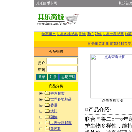
其乐邮币卡网
其乐首
特惠超市
世界各地邮品
香港
澳门
朝鲜
世界专题邮票
前苏
朝鲜邮票汇集
前苏联邮票专
会员登陆
用户
:
密码
:
商品分类
特惠超市
世界各地邮品
点击查看大图
香港
产品介绍:
澳门
朝鲜
联合国将二○一○年
世界专题邮票
护生物多样性，维
前苏联