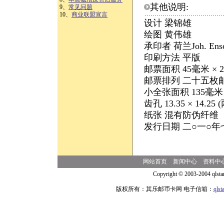
其他说明:
9、
常见问题
10、
商业联盟宣言
设计 梁锦雄
绘图 黄伟雄
承印者 荷兰Joh. Ensch
印刷方法 平版
邮票面积 45毫米 × 
邮票排列 二十五枚
小全张面积 135毫米 
齿孔 13.35 × 1
纸张 混有防伪纤维
发行日期 二○一○
网站首页
新闻中心
资料中
Copyright © 2003-2004 qlsta
版权所有：其乐邮币卡网 电子信箱：
qls