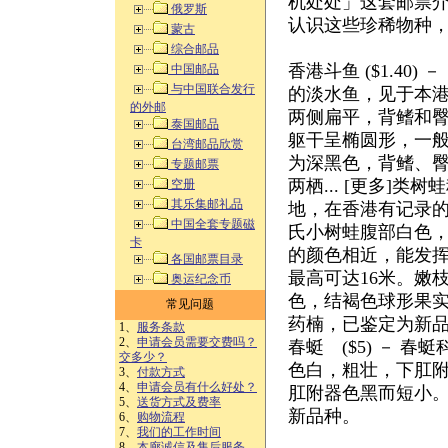
机处处」这套邮票
俄罗斯
认识这些珍稀物种
蒙古
综合邮品
香港斗鱼 ($1.4
中国邮品
与中国联合发行
的淡水鱼，见于本
的外邮
两侧扁平，背鳍和
泰国邮品
躯干呈椭圆形，一
台湾邮品欣赏
为深黑色，背鳍、臀鳍
专题邮票
两栖... [更多]
空册
其乐集邮礼品
地，在香港有记录的
中国全套专题磁
氏小树蛙腹部白色，
卡
的颜色相近，能发挥
各国邮票目录
最高可达16米。嫩
奥运纪念币
色，结褐色球形果实
常见问题
药楠，已鉴定为新品
1、
服务条款
2、
申请会员需要交费吗？
春蜓 ($5) － 
交多少？
色白，粗壮，下肛
3、
付款方式
4、
申请会员有什么好处？
肛附器色黑而短小。
5、
送货方式及费率
新品种。
6、
购物流程
7、
我们的工作时间
8、
本廊诚信及售后服务