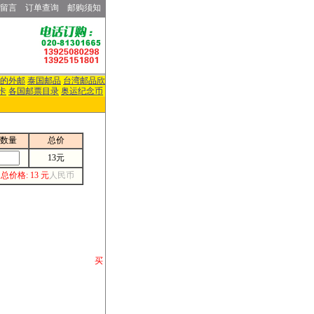
留言
订单查询
邮购须知
的外邮
泰国邮品
台湾邮品欣
卡
各国邮票目录
奥运纪念币
数量
总价
13元
总价格: 13 元
人民币
请你将你购 买
或打电话等各类