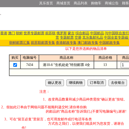
其乐首页
商城首页
商品列表
购物车
商城公告
顾客
香港
澳门
朝鲜
世界专题邮票
前苏联
俄罗斯
蒙古
综合邮品
中国邮品
与中国联合发行
赏
专题邮票
空册
其乐集邮礼品
中国全套专题磁
朝鲜邮票汇集
前苏联邮票专集
香港邮政专集
澳门邮政专集
中国邮政专集
以下是您所选购的物品清单
购买
电脑编号
商品名称
商品价格
商品
7434
港10-6 “生机处处”特别邮票 4全
13
注意：
1、改变商品数量和减少商品种类需按“确认更改”按钮。
2、假如此订单由于网络问题不能顺利递交时,
的邮品的“商品名称”告诉我们,(不要写电脑编号),谢谢!
3、可在“留言必复”里留言，也可用发邮件
方式告之我们，以便我们能及时为您发货，谢谢合
作!