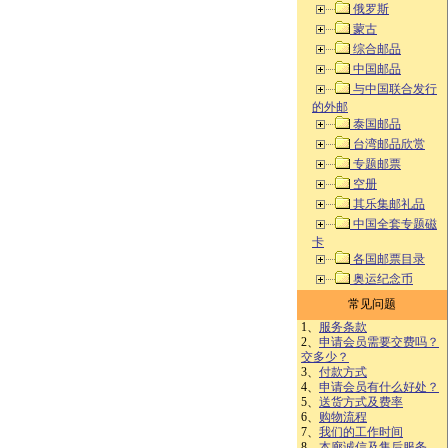
俄罗斯
蒙古
综合邮品
中国邮品
与中国联合发行
的外邮
泰国邮品
台湾邮品欣赏
专题邮票
空册
其乐集邮礼品
中国全套专题磁
卡
各国邮票目录
奥运纪念币
常见问题
1、
服务条款
2、
申请会员需要交费吗？
交多少？
3、
付款方式
4、
申请会员有什么好处？
5、
送货方式及费率
6、
购物流程
7、
我们的工作时间
8、
本廊诚信及售后服务