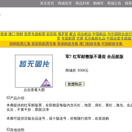
其乐首页
商城首页
商品列表
购物车
商城公告
顾客
香港
澳门
朝鲜
世界专题邮票
前苏联
俄罗斯
蒙古
综合邮品
中国邮品
与中国联合发行
赏
专题邮票
空册
其乐集邮礼品
中国全套专题磁
朝鲜邮票汇集
前苏联邮票专集
香港邮政专集
澳门邮政专集
中国邮政专集
军7 红军邮整版不通齿 全品挺版
商城价: 8500元
点击查看大图
产品介绍:
本廊提供的红军邮版票，全部都是每版内含兵杠，地雷，肩杠，黄杠，激光。全
尖尖，不黄不折，票面洁净
本廊可提供百版全品连号，或十版连号，价格随行就市，欢迎选购
其他说明: