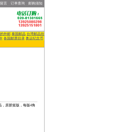
留言
订单查询
邮购须知
的外邮
泰国邮品
台湾邮品欣
卡
各国邮票目录
奥运纪念币
品，原胶挺版，每版4角