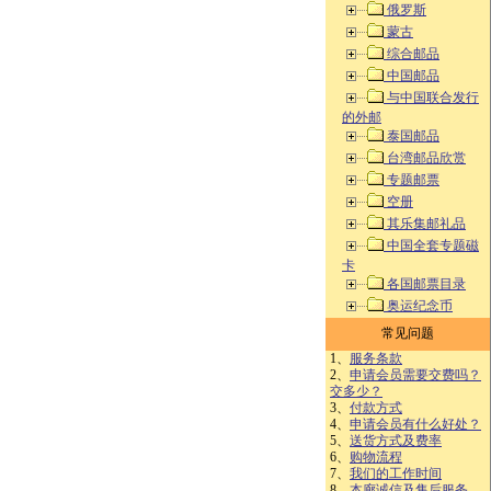
俄罗斯
蒙古
综合邮品
中国邮品
与中国联合发行
的外邮
泰国邮品
台湾邮品欣赏
专题邮票
空册
其乐集邮礼品
中国全套专题磁
卡
各国邮票目录
奥运纪念币
常见问题
1、
服务条款
2、
申请会员需要交费吗？
交多少？
3、
付款方式
4、
申请会员有什么好处？
5、
送货方式及费率
6、
购物流程
7、
我们的工作时间
8、
本廊诚信及售后服务