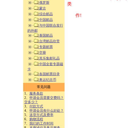
俄罗斯
类 方式告之
蒙古
综合邮品
作!
中国邮品
与中国联合发行
的外邮
泰国邮品
台湾邮品欣赏
专题邮票
空册
其乐集邮礼品
中国全套专题磁
卡
各国邮票目录
奥运纪念币
常见问题
1、
服务条款
2、
申请会员需要交费吗？
交多少？
3、
付款方式
4、
申请会员有什么好处？
5、
送货方式及费率
6、
购物流程
7、
我们的工作时间
8、
本廊诚信及售后服务