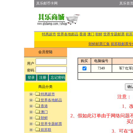
其乐邮币卡网
其乐首
特惠超市
世界各地邮品
香港
澳门
朝鲜
世界专题邮票
前苏
朝鲜邮票汇集
前苏联邮票专
会员登陆
购买
电脑编号
用户
:
7349
军7 红
密码
:
商品分类
特惠超市
注意：
世界各地邮品
1、改变商品数量
香港
澳门
2、假如此订单由
朝鲜
买的邮品的“商
世界专题邮票
前苏联
3、可在“