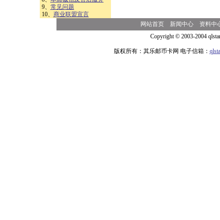
9、
常见问题
10、
商业联盟宣言
网站首页
新闻中心
资料中
Copyright © 2003-2004 qlsta
版权所有：其乐邮币卡网 电子信箱：
qls