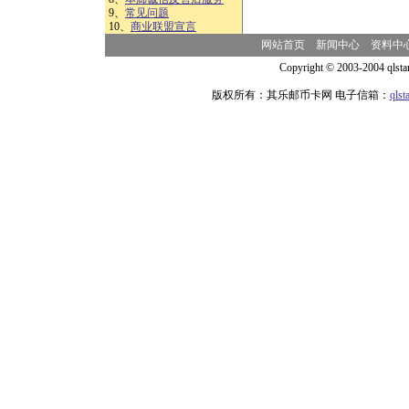
9、
常见问题
10、
商业联盟宣言
网站首页
新闻中心
资料中
Copyright © 2003-2004 qlsta
版权所有：其乐邮币卡网 电子信箱：
qls