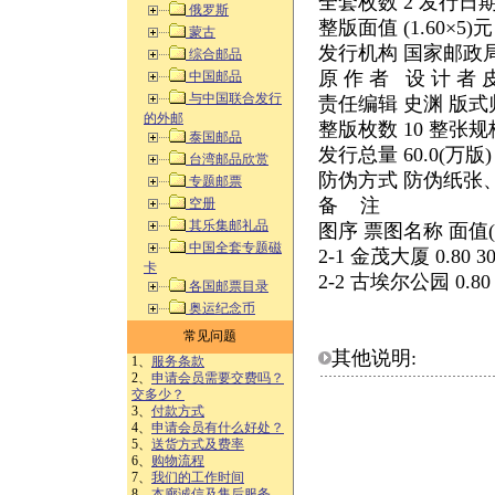
全套枚数 2 发行日期 2
俄罗斯
整版面值 (1.60×5)
蒙古
发行机构 国家邮政
综合邮品
原 作 者 设 计 者
中国邮品
与中国联合发行
责任编辑 史渊 版式
的外邮
整版枚数 10 整张规格
泰国邮品
发行总量 60.0(万版
台湾邮品欣赏
防伪方式 防伪纸张
专题邮票
备 注
空册
其乐集邮礼品
图序 票图名称 面值(
中国全套专题磁
2-1 金茂大厦 0.80 30
卡
2-2 古埃尔公园 0.80 3
各国邮票目录
奥运纪念币
常见问题
其他说明:
1、
服务条款
2、
申请会员需要交费吗？
交多少？
3、
付款方式
4、
申请会员有什么好处？
5、
送货方式及费率
6、
购物流程
7、
我们的工作时间
8、
本廊诚信及售后服务