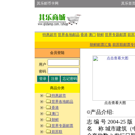
其乐邮币卡网
其乐首
特惠超市
世界各地邮品
香港
澳门
朝鲜
世界专题邮票
前苏
朝鲜邮票汇集
前苏联邮票专
会员登陆
用户
:
密码
:
商品分类
特惠超市
世界各地邮品
点击查看大图
香港
产品介绍:
澳门
朝鲜
志 编 号 2004-25
世界专题邮票
名 称 城市建筑（
前苏联