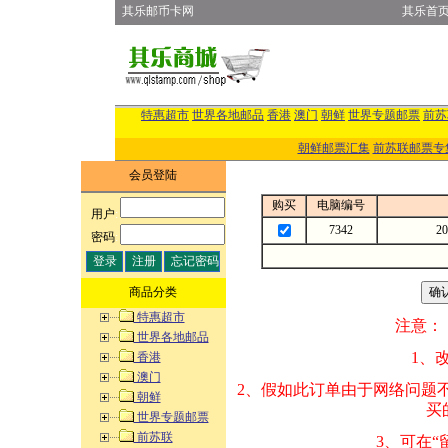
其乐邮币卡网
其乐首
特惠超市
世界各地邮品
香港
澳门
朝鲜
世界专题邮票
前苏
朝鲜邮票汇集
前苏联邮票专
会员登陆
购买
电脑编号
用户
:
7342
2
密码
:
商品分类
特惠超市
注意：
世界各地邮品
1、改变商品数量
香港
澳门
2、假如此订单由
朝鲜
买的邮品的“商
世界专题邮票
前苏联
3、可在“