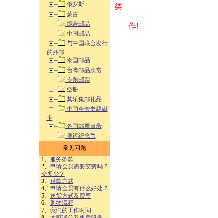
俄罗斯
类 方式告之
蒙古
综合邮品
作!
中国邮品
与中国联合发行
的外邮
泰国邮品
台湾邮品欣赏
专题邮票
空册
其乐集邮礼品
中国全套专题磁
卡
各国邮票目录
奥运纪念币
常见问题
1、
服务条款
2、
申请会员需要交费吗？
交多少？
3、
付款方式
4、
申请会员有什么好处？
5、
送货方式及费率
6、
购物流程
7、
我们的工作时间
8、
本廊诚信及售后服务