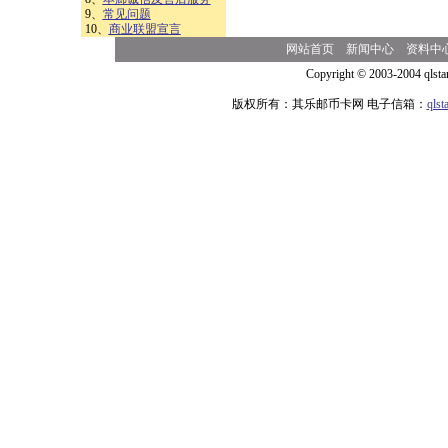
9、
常见问题
10、
商业联盟宣言
网站首页
新闻中心
资料中
Copyright © 2003-2004 qlsta
版权所有：其乐邮币卡网 电子信箱：
qls