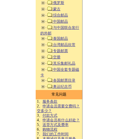
俄罗斯
蒙古
综合邮品
中国邮品
与中国联合发行
的外邮
泰国邮品
台湾邮品欣赏
专题邮票
空册
其乐集邮礼品
中国全套专题磁
卡
各国邮票目录
奥运纪念币
常见问题
1、
服务条款
2、
申请会员需要交费吗？
交多少？
3、
付款方式
4、
申请会员有什么好处？
5、
送货方式及费率
6、
购物流程
7、
我们的工作时间
8、
本廊诚信及售后服务