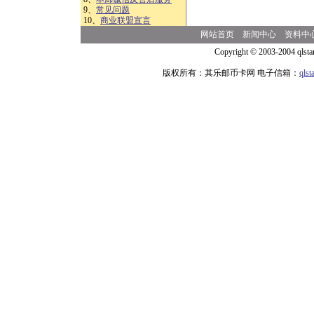
9、
常见问题
10、
商业联盟宣言
网站首页
新闻中心
资料中
Copyright © 2003-2004 qlsta
版权所有：其乐邮币卡网 电子信箱：
qls