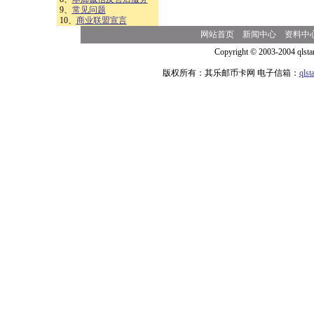
9、
常见问题
10、
商业联盟宣言
网站首页
新闻中心
资料中
Copyright © 2003-2004 qlsta
版权所有：其乐邮币卡网 电子信箱：
qls