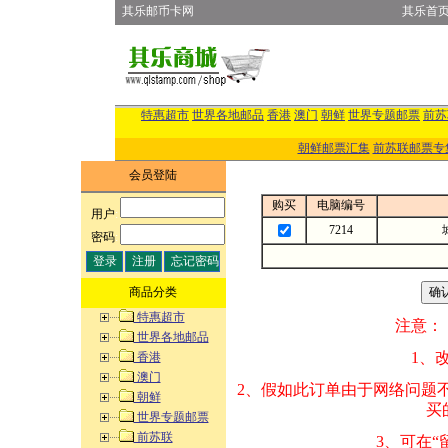
其乐邮币卡网
其乐首
特惠超市
世界各地邮品
香港
澳门
朝鲜
世界专题邮票
前苏
朝鲜邮票汇集
前苏联邮票专
会员登陆
购买
电脑编号
用户
:
7214
密码
:
商品分类
特惠超市
注意：
世界各地邮品
1、改变商品数量
香港
澳门
2、假如此订单由
朝鲜
买的邮品的“商
世界专题邮票
前苏联
3、可在“