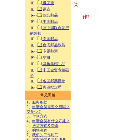
俄罗斯
类 方式告之
蒙古
综合邮品
作!
中国邮品
与中国联合发行
的外邮
泰国邮品
台湾邮品欣赏
专题邮票
空册
其乐集邮礼品
中国全套专题磁
卡
各国邮票目录
奥运纪念币
常见问题
1、
服务条款
2、
申请会员需要交费吗？
交多少？
3、
付款方式
4、
申请会员有什么好处？
5、
送货方式及费率
6、
购物流程
7、
我们的工作时间
8、
本廊诚信及售后服务