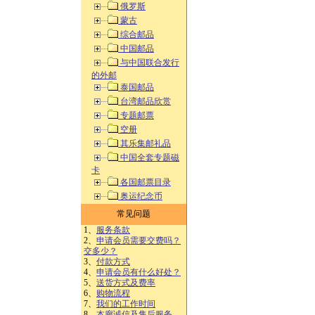
俄罗斯
蒙古
综合邮品
中国邮品
与中国联合发行
的外邮
泰国邮品
台湾邮品欣赏
专题邮票
空册
其乐集邮礼品
中国全套专题磁
卡
各国邮票目录
奥运纪念币
常见问题
1、
服务条款
2、
申请会员需要交费吗？
交多少？
3、
付款方式
4、
申请会员有什么好处？
5、
送货方式及费率
6、
购物流程
7、
我们的工作时间
8、
本廊诚信及售后服务