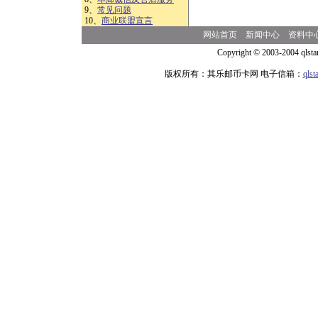
9、
常见问题
10、
商业联盟宣言
网站首页
新闻中心
资料中
Copyright © 2003-2004 qlsta
版权所有：其乐邮币卡网 电子信箱：
qls