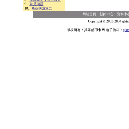
9、
常见问题
10、
商业联盟宣言
网站首页
新闻中心
资料中
Copyright © 2003-2004 qlsta
版权所有：其乐邮币卡网 电子信箱：
qls