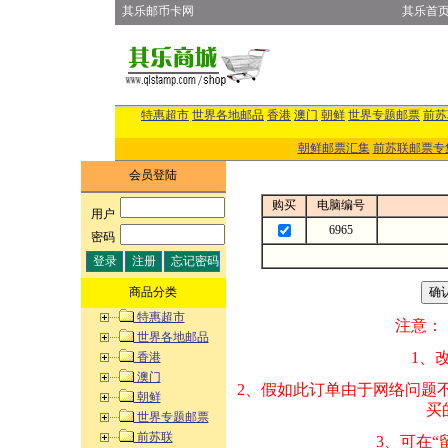
其乐邮币卡网
其乐首
特惠超市
世界各地邮品
香港
澳门
朝鲜
世界专题邮票
前苏
朝鲜邮票汇集
前苏联邮票专
会员登陆
购买
电脑编号
用户
:
6965
密码
:
商品分类
特惠超市
注意：
世界各地邮品
1、改变商品数量
香港
澳门
2、假如此订单由
朝鲜
买的邮品的“商
世界专题邮票
前苏联
3、可在“