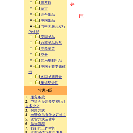
俄罗斯
类 方式告之
蒙古
综合邮品
作!
中国邮品
与中国联合发行
的外邮
泰国邮品
台湾邮品欣赏
专题邮票
空册
其乐集邮礼品
中国全套专题磁
卡
各国邮票目录
奥运纪念币
常见问题
1、
服务条款
2、
申请会员需要交费吗？
交多少？
3、
付款方式
4、
申请会员有什么好处？
5、
送货方式及费率
6、
购物流程
7、
我们的工作时间
8、
本廊诚信及售后服务