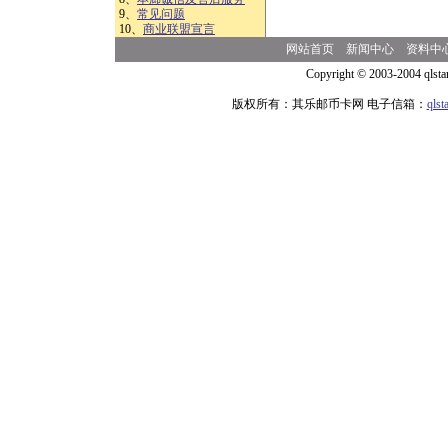
9、
常见问题
10、
商业联盟宣言
网站首页
新闻中心
资料中
Copyright © 2003-2004 qlsta
版权所有：其乐邮币卡网 电子信箱：
qls