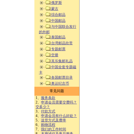
俄罗斯
蒙古
综合邮品
中国邮品
与中国联合发行
的外邮
泰国邮品
台湾邮品欣赏
专题邮票
空册
其乐集邮礼品
中国全套专题磁
卡
各国邮票目录
奥运纪念币
常见问题
1、
服务条款
2、
申请会员需要交费吗？
交多少？
3、
付款方式
4、
申请会员有什么好处？
5、
送货方式及费率
6、
购物流程
7、
我们的工作时间
8、
本廊诚信及售后服务